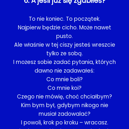
6. A jeśli już się zgubiłeś?
To nie koniec. To początek.
Najpierw będzie cicho. Może nawet
pusto.
Ale właśnie w tej ciszy jesteś wreszcie
tylko ze sobą.
I możesz sobie zadać pytania, których
dawno nie zadawałeś:
Co mnie boli?
Co mnie koi?
Czego nie mówię, choć chciałbym?
Kim bym był, gdybym nikogo nie
musiał zadowalać?
I powoli, krok po kroku – wracasz.