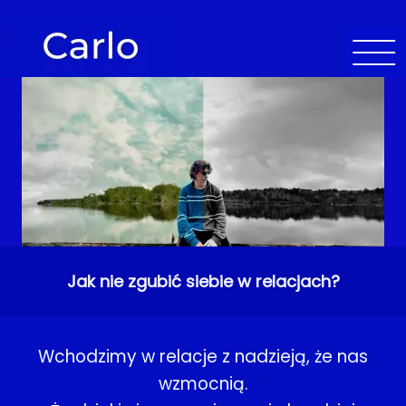
Jak nie zgubić siebie w relacjach?
Wchodzimy w relacje z nadzieją, że nas
wzmocnią.